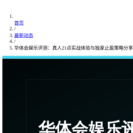
首页
/
最新动态
/
华体会娱乐评测：真人21点实战体验与独家止盈策略分享