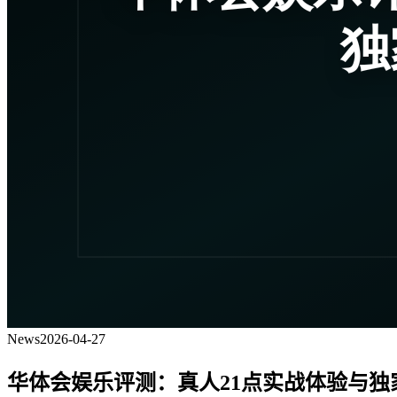
News
2026-04-27
华体会娱乐评测：真人21点实战体验与独