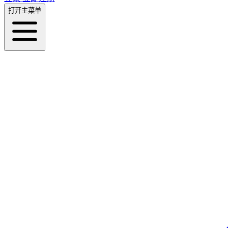
打开主菜单