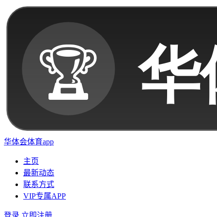
华体会体育app
主页
最新动态
联系方式
VIP专属APP
登录
立即注册