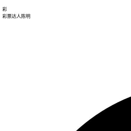
彩
彩票达人陈明