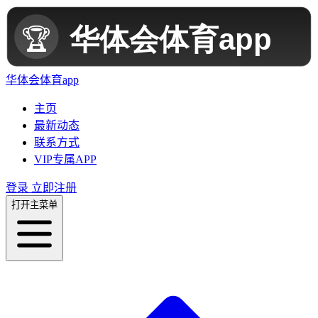
华体会体育app
主页
最新动态
联系方式
VIP专属APP
登录
立即注册
打开主菜单