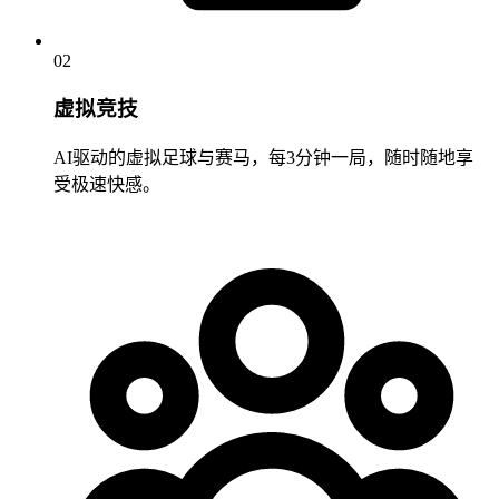
02
虚拟竞技
AI驱动的虚拟足球与赛马，每3分钟一局，随时随地享
受极速快感。