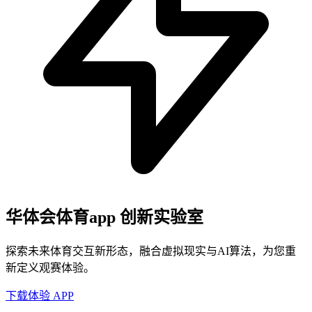
华体会体育app 创新实验室
探索未来体育交互新形态，融合虚拟现实与AI算法，为您重
新定义观赛体验。
下载体验 APP