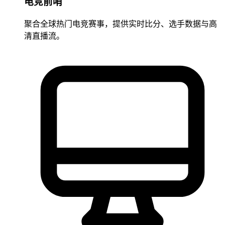
电竞前哨
聚合全球热门电竞赛事，提供实时比分、选手数据与高
清直播流。