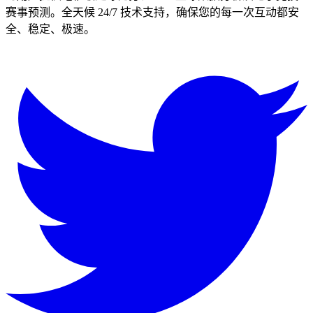
赛事预测。全天候 24/7 技术支持，确保您的每一次互动都安
全、稳定、极速。