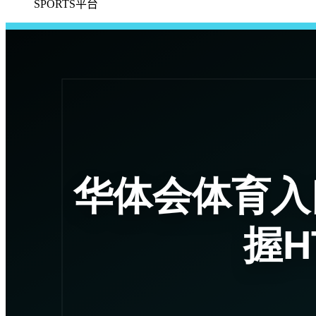
SPORTS平台