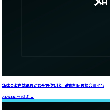
华体会客户端与移动端全方位对比，教你如何选择合适平台
2026-06-25
阅读
→