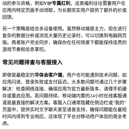
动的参与资格，例如
VIP专属红利
，这类福利往往需要用户在
应用内特定页面手动领取，为长期忠实用户提供了额外的价值
回馈。
另一个策略是结合多设备使用。虽然移动端是主力，但在进行
复杂的数据分析或浏览大量历史记录时，可以切换到电脑网页
版。两者账户完全同步，确保你在任何场景下都能保持连贯的
游戏节奏和信息掌控。
常见问题排查与客服接入
即使是最稳定的
华体会客户端
，用户也可能遇到技术问题，如
应用闪退、登录失败或支付延迟。大多数问题可通过几个步骤
解决：检查网络连接、确保应用为官方最新版本、清理手机缓
存或重启应用。若问题持续，移动端内置的24小时在线客服通
道是最直接的解决方案。客服入口通常隐藏在侧边栏或“我的”
页面中，提供实时文字聊天甚至语音支持，确保问题能在最短
时间内得到专业响应，这体现了平台对移动用户体验的周全考
虑。