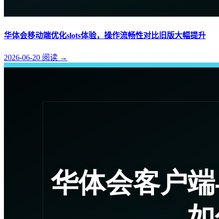
华体会移动端优化slots体验，操作流畅性对比旧版大幅提升
2026-06-20
阅读
→