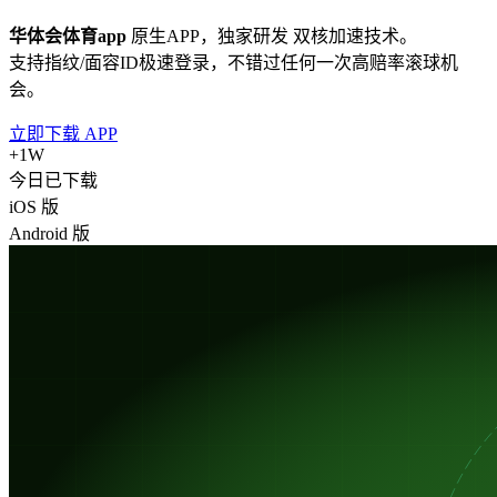
华体会体育app
原生APP，独家研发
双核加速技术
。
支持指纹/面容ID极速登录，不错过任何一次高赔率滚球机
会。
立即下载 APP
+1W
今日已下载
iOS 版
Android 版