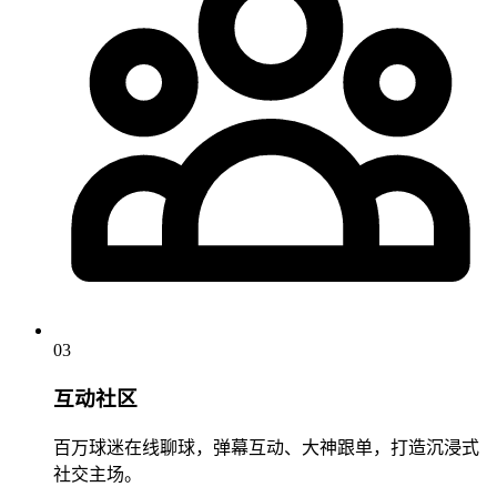
03
互动社区
百万球迷在线聊球，弹幕互动、大神跟单，打造沉浸式
社交主场。