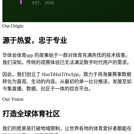
Our Origin
源于热爱，忠于专业
华体会体育app 的故事始于一群对体育充满热忱的技术极客。
我们深知，传统的观赛体验已无法满足数字时代用户的需求。
因此，我们创立了 HuaTiHuiTiYuApp，致力于将海量赛事数据
转化为直观、生动的内容。从最初的单一比分推送，发展至如
今集直播、数据、社区于一体的综合平台。
Our Vision
打造全球体育社区
我们的愿景是打破地域限制，让世界各地的体育爱好者都能在