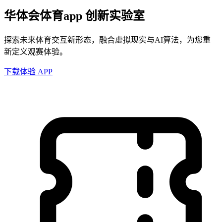
华体会体育app 创新实验室
探索未来体育交互新形态，融合虚拟现实与AI算法，为您重
新定义观赛体验。
下载体验 APP