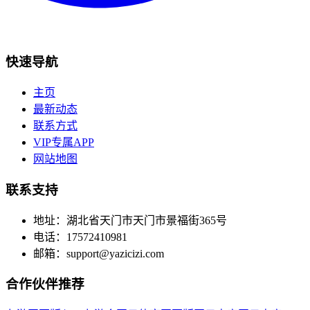
快速导航
主页
最新动态
联系方式
VIP专属APP
网站地图
联系支持
地址：湖北省天门市天门市景福街365号
电话：17572410981
邮箱：
support@yazicizi.com
合作伙伴推荐