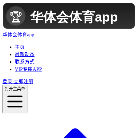
华体会体育app
主页
最新动态
联系方式
VIP专属APP
登录
立即注册
打开主菜单