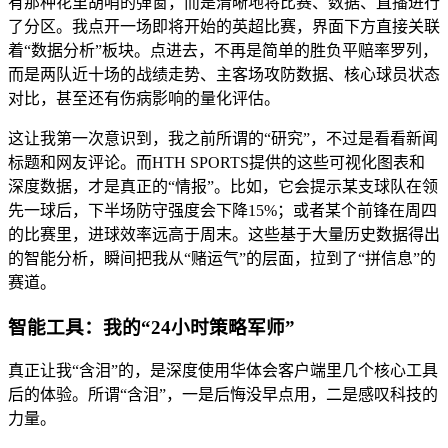
有那种花里胡哨的弹窗，而是清晰地将比赛、数据、直播进行
了分区。我点开一场即将开始的英超比赛，界面下方直接关联
着“数据分析”板块。点进去，不再是简单的胜负平赔率罗列，
而是两队近十场的战绩走势、主客场攻防数据、核心球员状态
对比，甚至还有伤病影响的量化评估。
这让我第一次意识到，我之前所谓的“研究”，不过是看看新闻
标题和网友评论。而HTH SPORTS提供的这些可视化图表和
深度数据，才是真正的“情报”。比如，它会提示某支球队在领
先一球后，下半场防守强度会下降15%；或者某个前锋在周四
的比赛里，进球效率远高于周末。这些基于大量历史数据得出
的智能分析，瞬间把我从“赌运气”的层面，拉到了“拼信息”的
赛道。
智能工具：我的“24小时策略军师”
真正让我“含泪”的，是深度使用华体会客户端里几个核心工具
后的体验。所谓“含泪”，一是后悔没早点用，二是感叹科技的
力量。