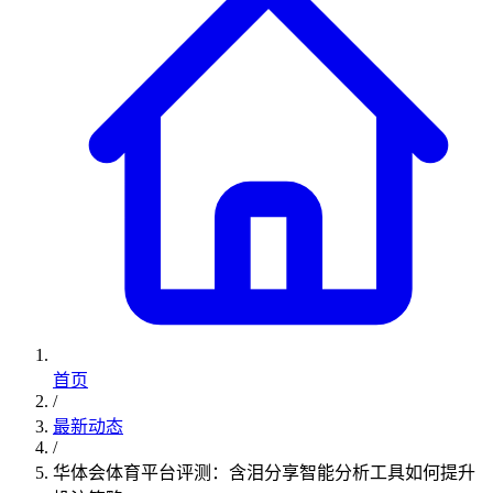
首页
/
最新动态
/
华体会体育平台评测：含泪分享智能分析工具如何提升