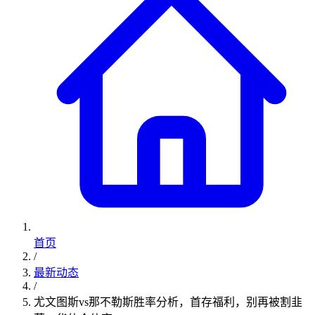
首页
/
最新动态
/
尤文图斯vs那不勒斯胜率分析，首存福利，别再被割韭