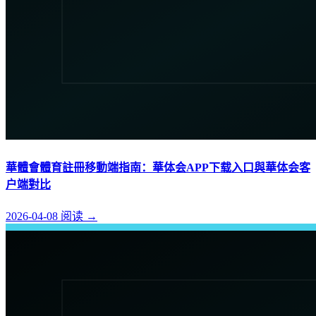
華體會體育註冊移動端指南：華体会APP下载入口與華体会客
户端對比
2026-04-08
阅读
→