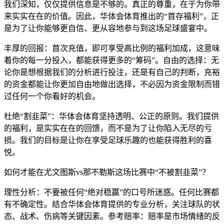
我们深知，仅仅提供信息是不够的。真正的尊重，在于为你带
来实实在在的价值。因此，华体会体育推出的“首存福利”，正
是为了让你能够更自信、更从容地参与到这场足球盛宴中。
丰厚的回报：首次充值，即可享受高比例的福利加成，这意味
着你的每一分投入，都能获得更多的“筹码”。自由的选择：无
论你是想根据我们的分析进行投注，还是有自己的判断，充裕
的资金都能让你更加自由地做出选择，不必因为资金限制而错
过任何一个你看好的机会。
杜绝“割韭菜”：华体会体育坚持透明、公正的原则。我们提供
的福利，是实实在在的回馈，而不是为了让你陷入无尽的亏
损。我们的目标是让你在享受足球乐趣的也能获得胜利的喜
悦。
如何才能在尤文图斯vs那不勒斯这场比赛中“不被割韭菜”？
理性分析：不要被任何“绝对稳赢”的口号所迷惑。任何比赛都
有不确定性。结合华体会体育提供的专业分析，关注球队的状
态、战术、伤病等关键因素。参考赔率：赔率是市场情绪的反