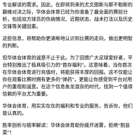
专业解读的需求。因此，在即将到来的尤文图斯与那不勒斯的
巅峰对决之际，华体会体育已经为你准备了最全面的赛前分
析，包括双方球员的伤病情况、近期状态、战术打法以及历史
交锋等关键因素。
这些信息，将帮助你更清晰地认识到比赛的走向，做出更明智
的判断。
但华体会体育的诚意不止于此。为了回馈广大足球爱好者，平
台特别推出了极具吸引力的“首存福利”。这意味着，当你首次
在华体会体育进行充值时，将能获得丰厚的回报。这不仅能让
你在观看比赛时拥有更多的“弹药”，更能让你感受到平台对用
户的重视和诚意。在这个信息鱼龙混杂的时代，找到一个值得
信赖的平台尤为重要。
华体会体育，用实实在在的福利和专业的服务，告诉你，他们
是认真的。
胜率剖析与赔率解读：华体会体育助你拨开迷雾，拒绝“割韭
菜”！