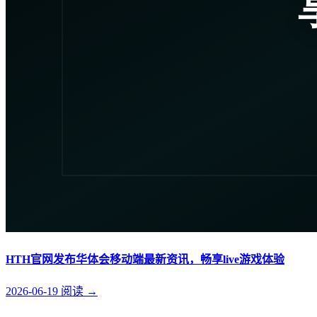
HTH官网发布华体会移动端最新资讯，畅享live游戏体验
2026-06-19
阅读
→