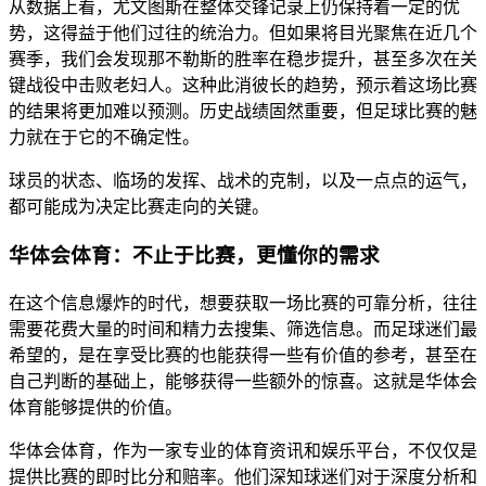
从数据上看，尤文图斯在整体交锋记录上仍保持着一定的优
势，这得益于他们过往的统治力。但如果将目光聚焦在近几个
赛季，我们会发现那不勒斯的胜率在稳步提升，甚至多次在关
键战役中击败老妇人。这种此消彼长的趋势，预示着这场比赛
的结果将更加难以预测。历史战绩固然重要，但足球比赛的魅
力就在于它的不确定性。
球员的状态、临场的发挥、战术的克制，以及一点点的运气，
都可能成为决定比赛走向的关键。
华体会体育：不止于比赛，更懂你的需求
在这个信息爆炸的时代，想要获取一场比赛的可靠分析，往往
需要花费大量的时间和精力去搜集、筛选信息。而足球迷们最
希望的，是在享受比赛的也能获得一些有价值的参考，甚至在
自己判断的基础上，能够获得一些额外的惊喜。这就是华体会
体育能够提供的价值。
华体会体育，作为一家专业的体育资讯和娱乐平台，不仅仅是
提供比赛的即时比分和赔率。他们深知球迷们对于深度分析和