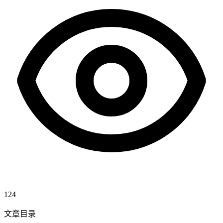
124
文章目录