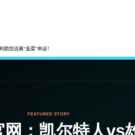
利助您远离“韭菜”命运！