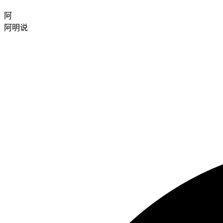
阿
阿明说