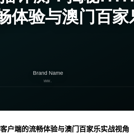
TS客户端的流畅体验与澳门百家乐实战视角