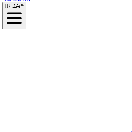
打开主菜单