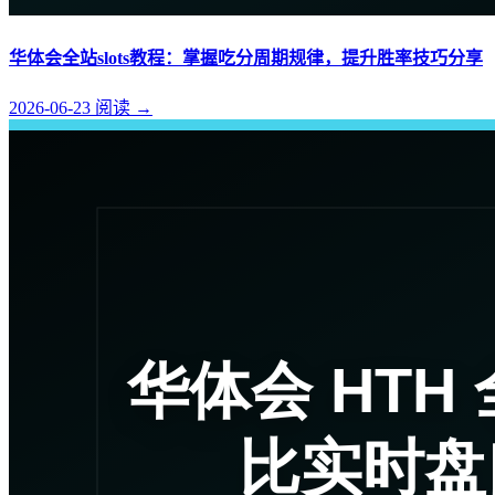
华体会全站slots教程：掌握吃分周期规律，提升胜率技巧分享
2026-06-23
阅读
→