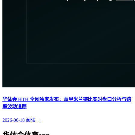
华体会 HTH 全网独家发布：意甲米兰德比实时盘口分析与赔
率波动追踪
2026-06-18
阅读
→