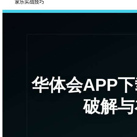
家乐实战技巧