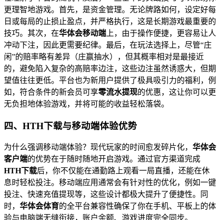
更理智地游戏。首先，是资金管理。无论牌路如何，设定好每
日或每局的止损止盈点，并严格执行，这是长期游戏最重要的
技巧。其次，在
华体会移动端
上，由于操作便捷，更容易让人
冲动下注，因此更需要纪律。最后，在玩法选择上，尽管“庄
闲”的赔率略有差异（庄赢抽水），但其概率相对是最接近
的，避免陷入复杂的高赔率边注，这些边注虽然诱惑大，但期
望值往往更低。平台也为新用户提供了极具吸引力的福利，例
如，符合条件的新会员可享
零流水提现
的优惠，这让你可以更
无负担地体验游戏，并将可能的收益轻松落袋。
四、
HTH下载
与移动端体验优势
为什么强调移动端体验？现代玩家的时间愈发碎片化，
华体会
客户端
的优势在于随时随地开启游戏。通过官方渠道完成
HTH下载
后，你不仅能在通勤路上观看一局直播，还能在休
息时轻松投注。移动端应用通常会有针对性的优化，例如一键
投注、快速充值提现等，这些设计都极大提升了便捷性。同
时，
华体会体育
的全平台兼容性确保了你在手机、平板上的体
验与电脑端无缝衔接，账户余额、游戏进度完全同步。