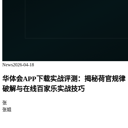
News
2026-04-18
华体会APP下载实战评测：揭秘荷官规律
破解与在线百家乐实战技巧
张
张姐