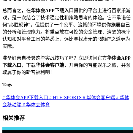
总而言之，在
华体会APP下载入口
提供的平台上进行百家乐游
戏，是一次结合了技术稳定性和策略思考的体验。它不承诺任
何“必胜规律”，但提供了一个公平、流畅的环境供你施展自己
的分析和管理能力。将重点放在可控的资金管理、清醒的概率
认知和对平台工具的熟悉上，远比寻找虚无的“破解”之道更为
实际。
准备好亲自检验这些实战技巧了吗？立即访问官方
华体会APP
下载入口
，下载
华体会客户端
，开启你的智能娱乐之旅，并领
取属于你的新客福利吧！
Tags
# 华体会APP下载入口
# HTH SPORTS
# 华体会客户端
# 华体
会移动端
# 华体会体育
相关推荐