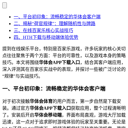
一、平台初印象：流畅稳定的华体会客户端
二、揭秘“荷官规律”：理解随机性与牌路
三、在线百家乐核心实战技巧
四、HTH下载与移动端体验优势
提到在线娱乐平台，特别是百家乐游戏，许多玩家的核心关切
点往往聚焦于两个方面：平台的可靠性，以及游戏本身的策略
技巧。本文将围绕
华体会APP下载入口
，结合其客户端应用，
深入评测其在百家乐实战中的表现，并探讨一些被广泛讨论的
“规律”与实战技巧。
一、平台初印象：流畅稳定的
华体会客户端
对于初次接触
华体会体育
的用户而言，第一步自然是下载安
装。通过官方
华体会APP下载入口
获取应用，整个过程清晰明
了。安装后开启
华体会移动端
，界面布局直观，游戏大厅加载
迅速，这一点对于追求即时游戏体验的玩家至关重要。无论是