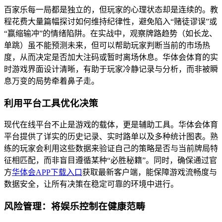
百家乐每一局都是独立的，但玩家的心理状态却是连续的。教
程花费大量篇幅探讨如何维持纪律性，避免陷入“赌徒谬误”或
“赢缩输冲”的情绪陷阱。在实战中，观察牌路趋势（如长龙、
单跳）虽不能预测未来，但可以帮助玩家判断当前的市场热
度，从而决定是否加大注码或暂时离场休息。华体会体育的实
时游戏界面设计清晰，有助于玩家冷静记录与分析，而非被瞬
息万变的局势牵着鼻子走。
利用平台工具优化决策
现代在线平台不止是游戏的载体，更是辅助工具。华体会体育
平台提供了详实的历史记录、实时路单以及多种统计图表。熟
练的玩家会利用这些数据来验证自己的策略是否与当前牌局特
征相匹配，而非盲目遵循某种“必胜秘籍”。同时，确保通过官
方
华体会APP下载入口
获取最新客户端，能保障游戏流畅度与
数据安全，让所有决策在稳定可靠的环境中进行。
风险管理：将娱乐控制在健康范畴