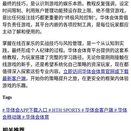
最终的技巧，是认识到游戏的娱乐本质。教程反复强调，设定
时间限制、利用账户管理功能预设存款上限、绝不借贷游戏，
是比任何投注技巧都更重要的“终极风险控制”。华体会体育倡
导负责任游戏，其平台内嵌的各项控制工具，是每位玩家都应
主动了解和使用的。
掌握在线百家乐的实战技巧与风险管理，是一个从认知到实
践，最终形成个人纪律的过程。华体会体育平台提供的这套系
统教程，为玩家搭建了完整的学习路径。无论你是刚刚接触在
线游戏的新手，还是希望系统化自己策略的资深玩家，现在都
值得深入探索这些专业内容。
立即访问华体会体育官网或下载
最新客户端
，开始你的策略提升之旅，在更安全的框架内体验
游戏的乐趣。
Tags
# 华体会APP下载入口
# HTH SPORTS
# 华体会客户端
# 华体
会移动端
# 华体会体育
相关推荐