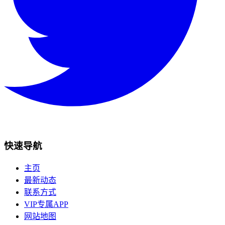
快速导航
主页
最新动态
联系方式
VIP专属APP
网站地图