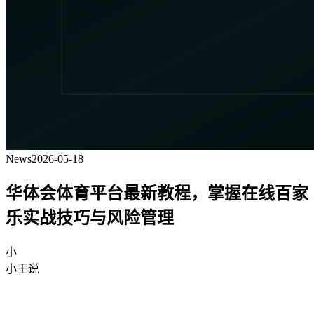
News
2026-05-18
华体会体育平台最新教程，掌握在线百家
乐实战技巧与风险管理
小
小王说