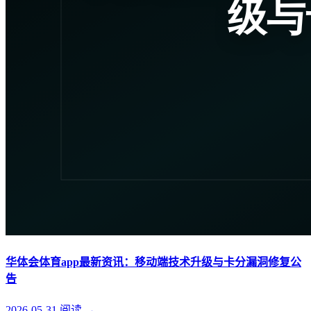
华体会体育app最新资讯：移动端技术升级与卡分漏洞修复公
告
2026-05-31
阅读
→