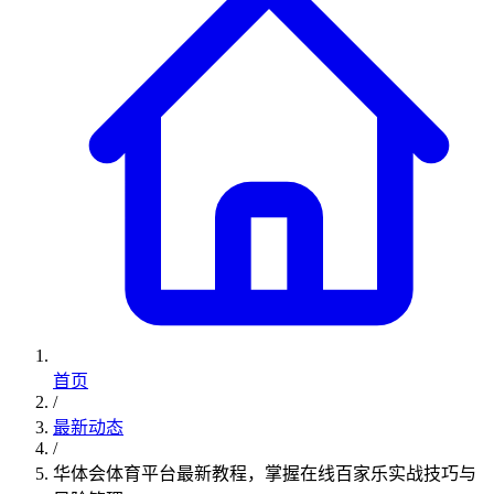
首页
/
最新动态
/
华体会体育平台最新教程，掌握在线百家乐实战技巧与