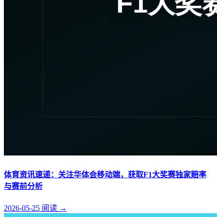
体育资讯速递：关注华体会移动端，获取F1大奖赛独家赔率
与赛前分析
2026-05-25
阅读
→