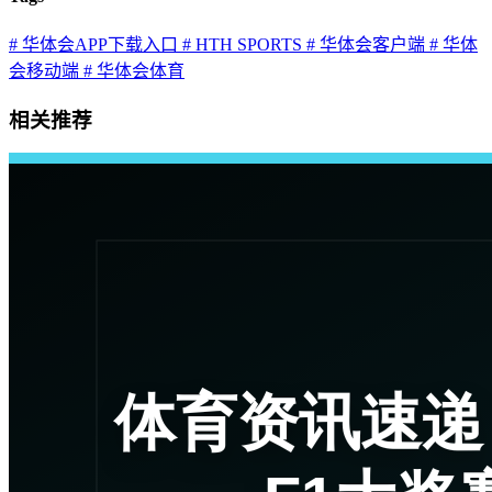
# 华体会APP下载入口
# HTH SPORTS
# 华体会客户端
# 华体
会移动端
# 华体会体育
相关推荐