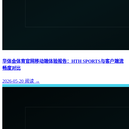
华体会体育官网移动端体验报告：HTH SPORTS与客户端流
畅度对比
2026-05-20
阅读
→