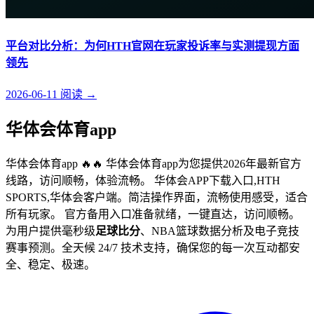
平台对比分析：为何HTH官网在玩家投诉率与实测提现方面
领先
2026-06-11
阅读
→
华体会体育app
华体会体育app 🔥🔥 华体会体育app为您提供2026年最新官方
线路，访问顺畅，体验流畅。 华体会APP下载入口,HTH
SPORTS,华体会客户端。简洁操作界面，流畅使用感受，适合
所有玩家。 官方备用入口准备就绪，一键直达，访问顺畅。
为用户提供毫秒级
足球比分
、NBA篮球数据分析及电子竞技
赛事预测。全天候 24/7 技术支持，确保您的每一次互动都安
全、稳定、极速。