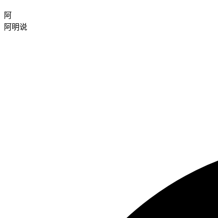
阿
阿明说