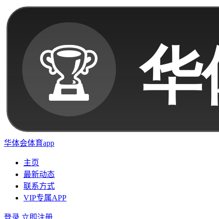
华体会体育app
主页
最新动态
联系方式
VIP专属APP
登录
立即注册