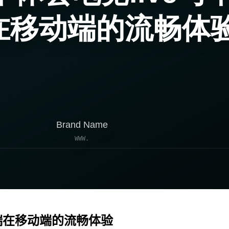
户端在移动端的流畅体验