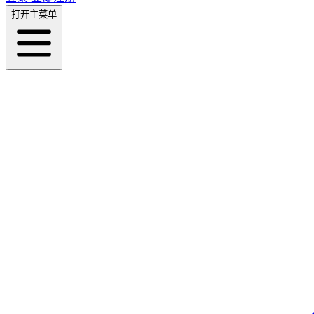
打开主菜单