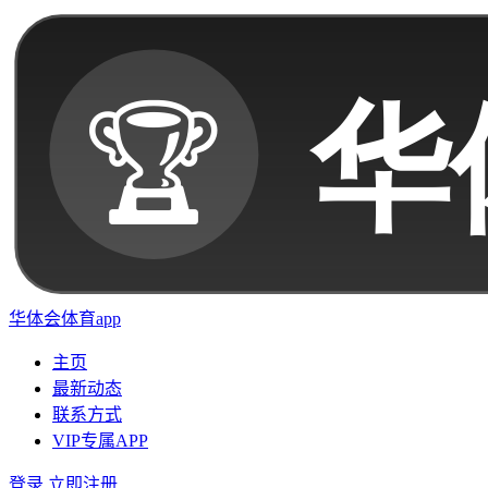
华体会体育app
主页
最新动态
联系方式
VIP专属APP
登录
立即注册