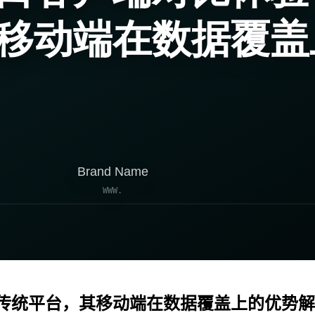
传统平台，其移动端在数据覆盖上的优势解