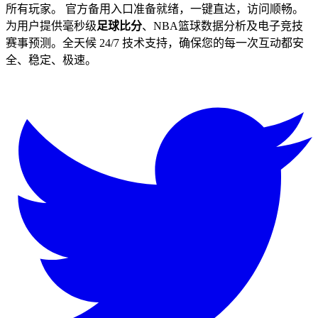
所有玩家。 官方备用入口准备就绪，一键直达，访问顺畅。
为用户提供毫秒级
足球比分
、NBA篮球数据分析及电子竞技
赛事预测。全天候 24/7 技术支持，确保您的每一次互动都安
全、稳定、极速。