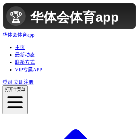
华体会体育app
主页
最新动态
联系方式
VIP专属APP
登录
立即注册
打开主菜单