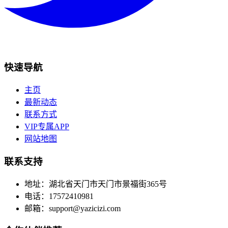
快速导航
主页
最新动态
联系方式
VIP专属APP
网站地图
联系支持
地址：湖北省天门市天门市景福街365号
电话：17572410981
邮箱：
support@yazicizi.com