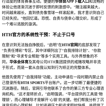
行适度的体育赛事互动。便捷的
华体会APP下载入口
和流畅的
体验让他逐渐沉迷于即时反馈的刺激感中。“赌注越来越大，
时间越来越长，直到债务像雪球一样滚起来，我才意识到自己
已经失控。”他回忆道。恐慌、自责与侥幸心理交织，形成了
一个难以逃脱的漩涡。
HTH官方的系统性干预：不止于口号
在意识到无法独自挣脱后，“启明”在
HTH官网
的底部发现了
“负责任博彩”专区，其中详细列出了“自我排除计划”、“存款
限制”和“寻求专业帮助”等多个实用工具。与外界想象的不
同，
华体会体育
及其母公司HTH集团提供的戒赌攻略并非流
于形式，而是一套从自我认知到行为矫正的完整体系。
他首先使用了“自我排除”功能，主动申请在一段时期内禁止自
己登录所有
HTH SPORTS
平台账户。这一步切断了最便捷的
沉迷路径。随后，官网引导他联系了合作的第三方专业心理咨
询机构。“这才是转折点，”启明强调，“平台提供的工具是‘物
理锁’，而心理辅导才是解开‘心锁’的关键。他们帮我分析了沉
迷背后的心理机制，比如逃避压力和追求即时快感，并提供了