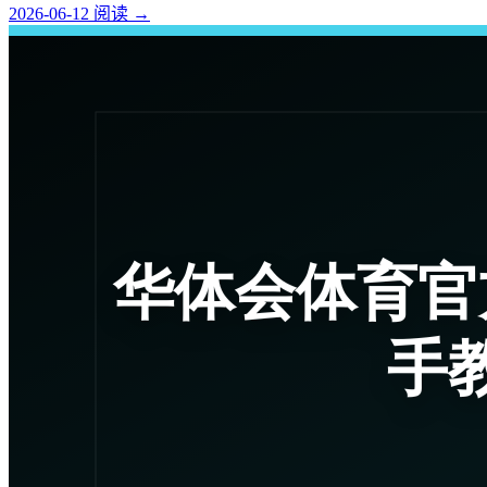
2026-06-12
阅读
→