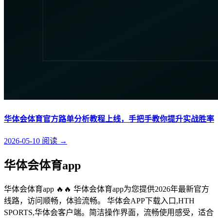
华体会体育官方路单分析教程上线，手把手教你提升实战胜率
2026-05-10
阅读
→
华体会体育app
华体会体育app 🔥🔥 华体会体育app为您提供2026年最新官方
线路，访问顺畅，体验流畅。 华体会APP下载入口,HTH
SPORTS,华体会客户端。简洁操作界面，流畅使用感受，适合