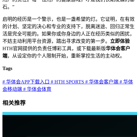
石。”
启明的经历是一个警示，也是一盏希望的灯。它证明，在有效
的计划、坚定的决心和专业的支持下，脱离迷途、回归正常生
活是完全可能的。如果你或你身边的人正在经历类似的困扰，
不妨主动利用平台资源，踏出寻求改变的第一步。
立即体验
HTH官网提供的负责任博彩工具，或下载最新版
华体会客户
端
，从设定你的个人限制开始，重新掌控生活的主动权。
Tags
# 华体会APP下载入口
# HTH SPORTS
# 华体会客户端
# 华体
会移动端
# 华体会体育
相关推荐