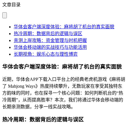
文章目录
华体会客户端深度体验：麻将胡了机台的真实面貌
热冷周期：数据背后的逻辑与误区
亲测上岸攻略：资金管理与时机把握
华体会移动端的实战技巧与功能活用
长期视角：娱乐心态与理性博弈
华体会客户端深度体验：麻将胡了机台的真实面貌
近期，华体会APP下载入口平台上的经典老虎机游戏《麻将胡
了 Mahjong Ways》热度持续攀升，无数玩家在享受其独特东
方韵味的同时，也在探寻一个核心问题：如何判断机台的“热
冷周期”，从而提高胜率？本次，我们将通过华体会移动端的
长期亲测数据，分享一线实战攻略。
热冷周期：数据背后的逻辑与误区