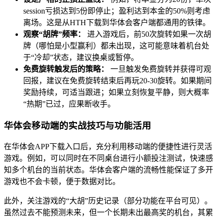
session亏损达到5份即停止；盈利达到本金的50%则考虑
离场。这是从HTH下载到华体会客户端都通用的铁律。
观察“胡牌”频率：
进入游戏后，前50次旋转如果一次胡
牌（哪怕是小型赢利）都未出现，这可能意味着机台处
于“冷却”状态，建议换桌或暂停。
免费旋转触发后的策略：
一旦触发免费旋转并获得可观
回报，建议在免费旋转结束后再玩20-30旋转。如果期间
奖励持续，可适当跟进；如果立刻恢复平静，则大概率
“热期”已过，应果断收手。
华体会移动端的实战技巧与功能活用
在华体会APP下载入口后，充分利用移动端的便捷性进行灵活
游戏。例如，可以同时在不同桌台进行小额投注测试，快速感
知多个机台的当前状态。华体会客户端的流畅性能保证了多开
游戏也不会卡顿，便于数据对比。
此外，关注游戏的“大胡”历史记录（部分功能在平台可见）。
虽然过去不能预测未来，但一个长期未出最高奖的机台，其累