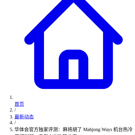
首页
/
最新动态
/
华体会官方独家评测：麻将胡了 Mahjong Ways 机台热冷