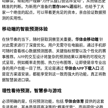
动解读，帮助用户理解“为什么盘口会这样变动”，从而做出更
精准的判断。为新用户准备的
首存100%送
福利，也给予了大
家一个绝佳的起点，可以带着更充足的资本，亲自验证数据预
测的实用性。
移动端的智能预测体验
在快节奏的当下，随时获取洞察至关重要。
华体会移动端
针
对此需求进行了深度优化。用户无需守在电脑前，通过手机即
可随时查看核心数据预测图表、关键指标预警以及个性化的赛
事推荐。APP的交互设计将复杂的预测结果以清晰的可视化方
式呈现，例如概率走势图、热力分布图等，让即使是非专业出
身的用户也能一目了然。无论是通过
华体会APP下载入口
还
是官方渠道安装，都能享受到这一致而强大的功能，真正将数
据智慧装进口袋。
理性看待预测，智慧参与游戏
必须明确的是，任何预测功能，包括
华体会体育
提供的这套
先进系统，其本质是提高决策的“概率优势”，而非提供“必胜