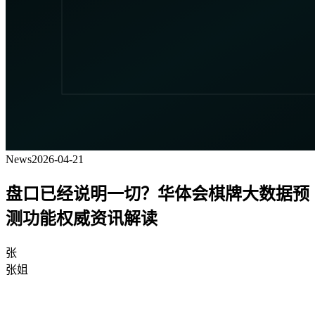
News
2026-04-21
盘口已经说明一切？华体会棋牌大数据预
测功能权威资讯解读
张
张姐