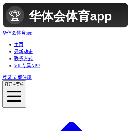
华体会体育app
主页
最新动态
联系方式
VIP专属APP
登录
立即注册
打开主菜单