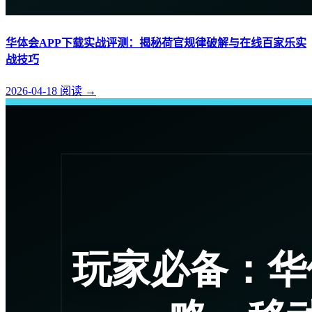
华体会APP下载实战评测：揭秘荷官规律破解与在线百家乐实
战技巧
2026-04-18
阅读
→